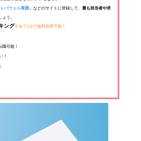
『
レバウェル看護
』などのサイトに登録して、
最も担当者や求
しょう。
ンキング
※全て1分で無料利用可能！
！
転職可能！
い！
！