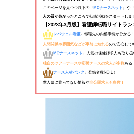
このページを見つつ以下の『
MCナースネット
』や
人の質が良かったところ
で転職活動をスタートしま
【2023年3月版】看護師転職サイトラ
レバウェル看護
←転職先の内部事情が分かる
人間関係や雰囲気などが事前に知れる
ので安心して
MCナースネット
←人気の保健師求人も取り扱
独自のツアーナースや応援ナースの求人が多数
ある
ナース人材バンク
←登録者数NO.1！
求人票に乗ってない情報や
非公開求人も多数！