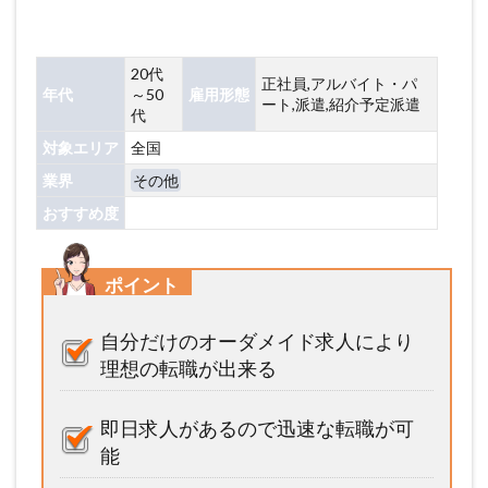
20代
正社員,アルバイト・パ
年代
～50
雇用形態
ート,派遣,紹介予定派遣
代
対象エリア
全国
業界
その他
おすすめ度
ポイント
自分だけのオーダメイド求人により
理想の転職が出来る
即日求人があるので迅速な転職が可
能