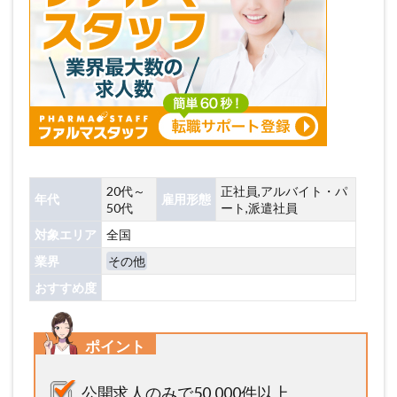
20代～
正社員,アルバイト・パ
年代
雇用形態
50代
ート,派遣社員
対象エリア
全国
業界
その他
おすすめ度
ポイント
公開求人のみで50,000件以上