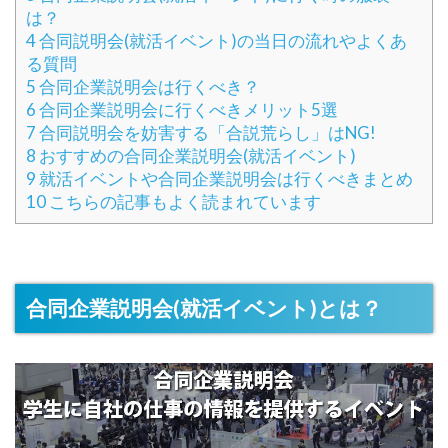
は？
4
合同説明会(就活イベント)の当日の流れやよくあ
る質問
5
合同企業説明会は行くべき？
6
合同企業説明会に行くべきメリット5選
7
合同説明会を妨害する「合説荒らし」はNG!
8
おすすめの合同企業説明会(就活イベント)
9
就活イベントや合同企業説明会は行くべきまとめ
10
こちらの記事もよく読まれています
合同企業説明会(就活イベント)とは？