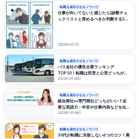
転職を成功させるノウハウ
仕事が向いてないと感じたら|診断チェ
ックリストと辞めるべきか判断する5つ
の基準
2022年6月7日
転職を成功させるノウハウ
バス会社の優良企業ランキング
TOP10！転職は民営と公営どっちがい
2022年3月28日
い？
転職を成功させるノウハウ
総合商社vs専門商社どっちがいい？必
要な英語力・年収や仕事内容などを比
2022年3月28日
較
転職を成功させるノウハウ
30代が転職に失敗しない6つのコツ！勇