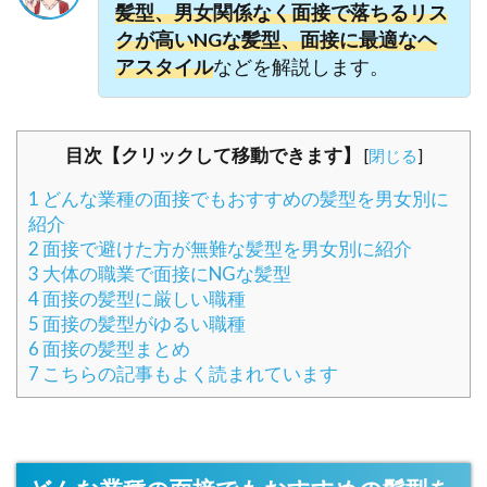
髪型、男女関係なく面接で落ちるリス
クが高いNGな髪型、面接に最適なヘ
アスタイル
などを解説します。
目次【クリックして移動できます】
[
閉じる
]
1
どんな業種の面接でもおすすめの髪型を男女別に
紹介
2
面接で避けた方が無難な髪型を男女別に紹介
3
大体の職業で面接にNGな髪型
4
面接の髪型に厳しい職種
5
面接の髪型がゆるい職種
6
面接の髪型まとめ
7
こちらの記事もよく読まれています