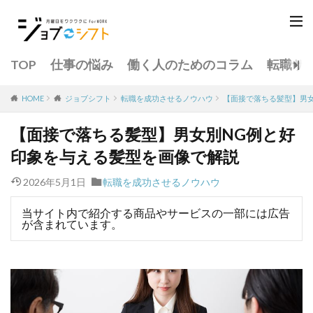
TOP
仕事の悩み
働く人のためのコラム
転職サ
転職を成功させるノウハウ
【面接で落ちる髪型】男
HOME
ジョブシフト
【面接で落ちる髪型】男女別NG例と好
印象を与える髪型を画像で解説
2026年5月1日
転職を成功させるノウハウ
当サイト内で紹介する商品やサービスの一部には広告
が含まれています。