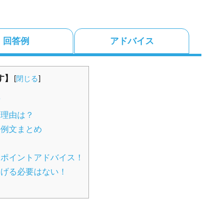
回答例
アドバイス
す】
[
閉じる
]
方
る理由は？
の例文まとめ
ポイントアドバイス！
曲げる必要はない！