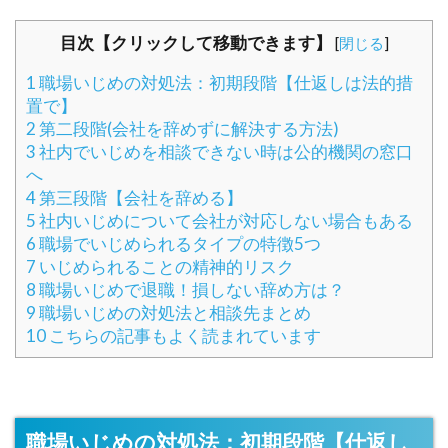
目次【クリックして移動できます】
[
閉じる
]
1
職場いじめの対処法：初期段階【仕返しは法的措
置で】
2
第二段階(会社を辞めずに解決する方法)
3
社内でいじめを相談できない時は公的機関の窓口
へ
4
第三段階【会社を辞める】
5
社内いじめについて会社が対応しない場合もある
6
職場でいじめられるタイプの特徴5つ
7
いじめられることの精神的リスク
8
職場いじめで退職！損しない辞め方は？
9
職場いじめの対処法と相談先まとめ
10
こちらの記事もよく読まれています
職場いじめの対処法：初期段階【仕返し