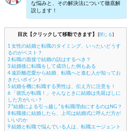
な悩みと、その解決法について徹底解
説します！
目次【クリックして移動できます】
[
閉じる
]
1
女性の結婚と転職のタイミング、いったいどうす
るのがベスト？
2
転職の面接で結婚の話はするべき？
3
結婚後に転職をして成功した例もある
4
遠距離恋愛から結婚、転職へと進む人が知ってお
きたいポイント
5
結婚を機に転職する男性は、伝え方に注意を！
6
「彼氏が転職！」そんなときに結婚は先延ばしに
した方がいい？
7
“結婚による引っ越し”を転職理由にするのはNG？
8
転職後に結婚したら、上司は結婚式に呼んだ方が
いいのか
9
結婚と転職で悩んでいる人は、転職エージェント