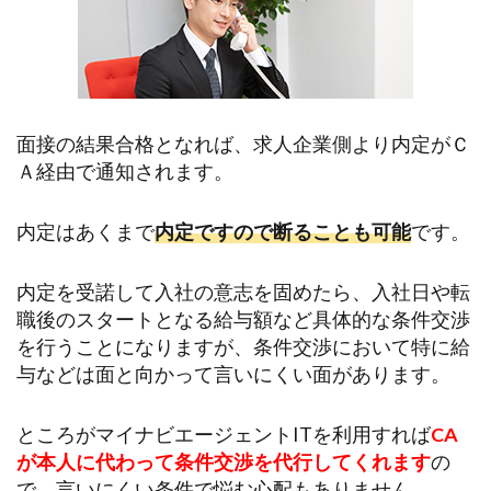
面接の結果合格となれば、求人企業側より内定がＣ
Ａ経由で通知されます。
内定はあくまで
内定ですので断ることも可能
です。
内定を受諾して入社の意志を固めたら、入社日や転
職後のスタートとなる給与額など具体的な条件交渉
を行うことになりますが、条件交渉において特に給
与などは面と向かって言いにくい面があります。
ところがマイナビエージェントITを利用すれば
CA
が本人に代わって条件交渉を代行してくれます
の
で、言いにくい条件で悩む心配もありません。