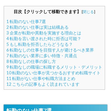
目次【クリックして移動できます】
[
閉じる
]
1
転勤のない仕事7選
2
転勤のない仕事は実は結構ある
3
企業が転勤や異動を実施する理由とは
4
転勤を言い渡された時に拒否は可能？
5
もし転勤を拒否したらどうなる？
6
転勤なしの仕事を目指す人が避けるべき業界
7
転勤のない業界に多い特徴・共通点
8
転勤なしの仕事の探し方
9
転勤なしの職場に転職するメリット・デメリット
10
転勤のない仕事が見つかるおすすめ転職サイト
11
転勤がない仕事や転職方法まとめ
12
こちらの記事もよく読まれています
転勤のない仕事7選