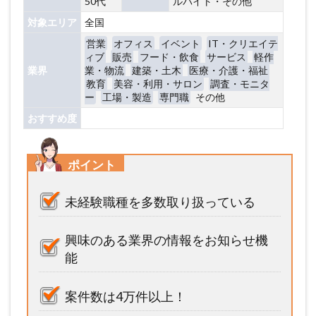
50代
ルバイト・その他
対象エリア
全国
営業
オフィス
イベント
IT・クリエイテ
ィブ
販売
フード・飲食
サービス
軽作
業界
業・物流
建築・土木
医療・介護・福祉
教育
美容・利用・サロン
調査・モニタ
ー
工場・製造
専門職
その他
おすすめ度
ポイント
未経験職種を多数取り扱っている
興味のある業界の情報をお知らせ機
能
案件数は4万件以上！