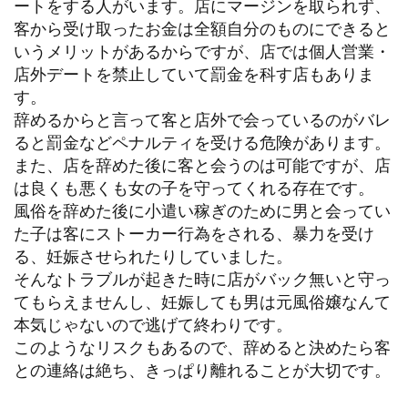
ートをする人がいます。店にマージンを取られず、
客から受け取ったお金は全額自分のものにできると
いうメリットがあるからですが、店では個人営業・
店外デートを禁止していて罰金を科す店もありま
す。
辞めるからと言って客と店外で会っているのがバレ
ると罰金などペナルティを受ける危険があります。
また、店を辞めた後に客と会うのは可能ですが、店
は良くも悪くも女の子を守ってくれる存在です。
風俗を辞めた後に小遣い稼ぎのために男と会ってい
た子は客にストーカー行為をされる、暴力を受け
る、妊娠させられたりしていました。
そんなトラブルが起きた時に店がバック無いと守っ
てもらえませんし、妊娠しても男は元風俗嬢なんて
本気じゃないので逃げて終わりです。
このようなリスクもあるので、辞めると決めたら客
との連絡は絶ち、きっぱり離れることが大切です。