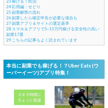
23
稼げる！民泊
24
応用編：せどり
25
副業解禁の流れ
26
副業したら確定申告が必要な場合も
27
副業アプリ＆サイトの選定基準
28
スマホ＆アプリで5~15万円稼げる安全性の高い
副業17選
29
こちらの記事もよく読まれています
本当に副業でも稼げる！？Uber Eats (ウ
ーバーイーツ)アプリ特集！