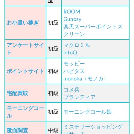
度
ROOM
Gunosy
お小遣い稼ぎ
初級
楽天スーパーポイントス
クリーン
アンケートサイ
マクロミル
初級
ト
infoQ
モッピー
ポイントサイト
初級
ハピタス
monoka（モノカ）
コメ兵
宅配買取
初級
ブランディア
モーニングコー
初級
モーニングコール娘
ル
ミステリーショッピング
覆面調査
中級