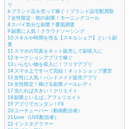
リ
6
ブランド品を売って稼ぐ！ブランド品宅配買取
7
女性限定・朝の副業！モーニングコール
8
スパイ気分な副業？覆面調査
9
副業に人気！クラウドソーシング
10
スキルや時間を売る【スキルシェア】という副
業
11
スマホの写真をネット販売して副収入に
12
オークションアプリで稼ぐ
13
いらない物を収入に！フリマアプリ
14
スマホ上ですべて完結！ネットショップ運営
15
女性に人気！ハンドメイド販売アプリ
16
女性限定！稼げる副業メールレディ
17
当たれば大きい！クリエイト
18
副業といえば…アフェリエイト
19
アプリでカンタン！FX
20
ユーチューバー（動画配信者）
21
Liver（LIVE配信者）
22
インスタグラマー