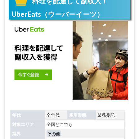
料理を配達して副収入！
UberEats（ウーバーイーツ）
年代
全年代
雇用形態
業務委託
対象エリア
全国どこでも
業界
その他