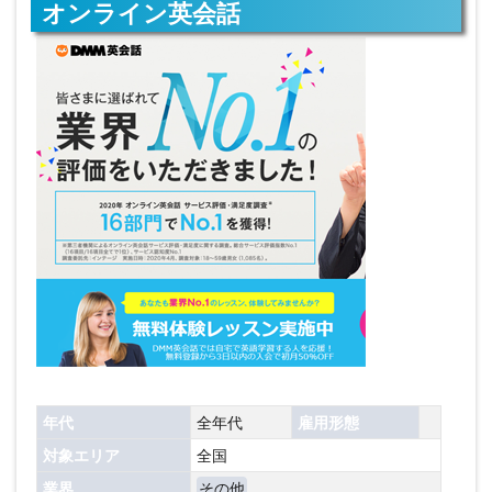
オンライン英会話
年代
全年代
雇用形態
対象エリア
全国
業界
その他