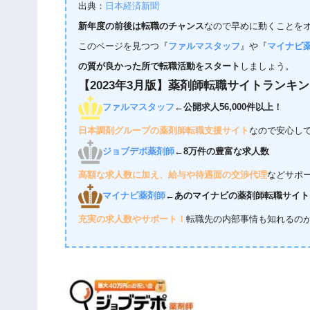
出典：
日本経済新聞
新年度の前後は転職のチャンス
なので早めに動くことを
このページを見つつ『
ファルマスタッフ
』や『
マイナビ
の質が良かった所で転職活動をスタート
しましょう。
【2023年3月版】薬剤師転職サイトランキ
ファルマスタッフ
←公開求人56,000件以上！
日本調剤グループの薬剤師転職支援サイト
なので安心し
ジョブデポ薬剤師
←8万件の豊富な求人数
高額な求人数に加え、給与や待遇面の交渉代理
などサポ
マイナビ薬剤師
←あのマイナビの薬剤師転職サイト
充実の求人数やサポート！
転職先の内部事情も知れるの