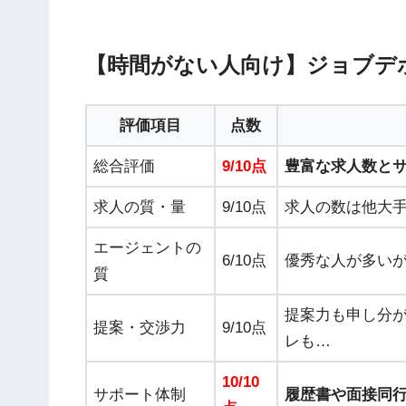
【時間がない人向け】ジョブデ
評価項目
点数
総合評価
9/10点
豊富な求人数と
求人の質・量
9/10点
求人の数は他大
エージェントの
6/10点
優秀な人が多い
質
提案力も申し分
提案・交渉力
9/10点
レも…
10/10
サポート体制
履歴書や面接同