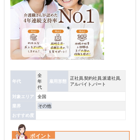
全
正社員.契約社員.派遣社員,
年代
年
雇用形態
アルバイト,パート
代
対象エリア
全国
業界
その他
おすすめ度
ポイント