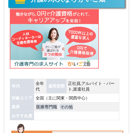
全年
正社員,アルバイト・パー
年代
雇用形態
代
ト,派遣社員
対象エリア
全国（主に関東・関西中心）
業界
医療専門職
その他
おすすめ度