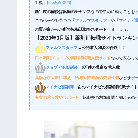
出典：
日本経済新聞
新年度の前後は転職のチャンス
なので早めに動くことを
このページを見つつ『
ファルマスタッフ
』や『
マイナビ
の質が良かった所で転職活動をスタート
しましょう。
【2023年3月版】薬剤師転職サイトランキ
ファルマスタッフ
←公開求人56,000件以上！
日本調剤グループの薬剤師転職支援サイト
なので安心し
ジョブデポ薬剤師
←8万件の豊富な求人数
高額な求人数に加え、給与や待遇面の交渉代理
などサポ
マイナビ薬剤師
←あのマイナビの薬剤師転職サイト
充実の求人数やサポート！
転職先の内部事情も知れるの