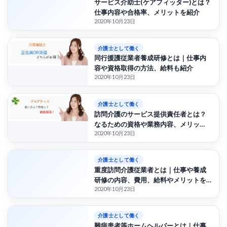
サービス介助士(ケアフィッター)とは？
仕事内容や合格率、メリットを紹介
2020年10月23日
介護士として働く
同行援護従業者養成研修とは｜仕事内
容や資格取得の方法、給料も紹介
2020年10月23日
介護士として働く
訪問介護のサービス提供責任者とは？
なるための資格や業務内容、メリッ
2020年10月23日
ト、平均給料も紹介
介護士として働く
重度訪問介護従業者とは｜仕事や養成
研修の内容、費用、給料やメリットを
2020年10月23日
紹介
介護士として働く
難病患者等ホームヘルパーとは｜仕事