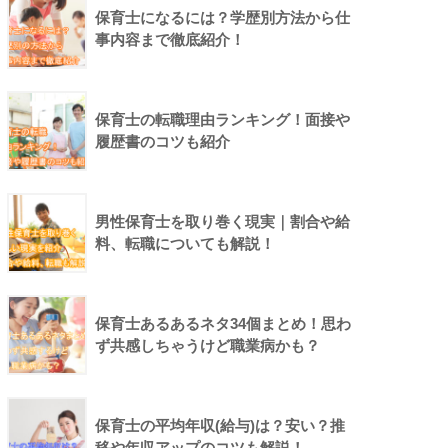
保育士になるには？学歴別方法から仕
事内容まで徹底紹介！
保育士の転職理由ランキング！面接や
履歴書のコツも紹介
男性保育士を取り巻く現実｜割合や給
料、転職についても解説！
保育士あるあるネタ34個まとめ！思わ
ず共感しちゃうけど職業病かも？
保育士の平均年収(給与)は？安い？推
移や年収アップのコツも解説！