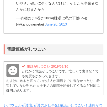
いやさ、確かにそうなんだけど…そしたら事業者な
んかに頼まんから
— 有栖@チ○巻き18cm(睡眠は私の下僕(•ө•))
(@kangoyametai)
June 20, 2019
電話連絡がしつこい
電話がしつこい 2019/06/10
とにかく電話がしつこいです。忙しくて出れなくて
も何度もかかってきます。
おまけに送ると言っていた求人が期日までに来なかったり、希
望していない明らか人手不足の病院を紹介してくるなど対応に
疑問が残ります。
レバウェル看護(旧看護のお仕事)は電話がしつこい！連絡がウ