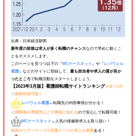
出典：日本経済新聞
新年度の前後は求人が多く転職のチャンス
なので早めに動くこ
とをオススメします。
このページを見つつ以下の『
MCナースネット
』や『
レバウェル
看護
』などのサイトに登録して、
最も担当者や求人の質が良か
ったところ
で転職活動をスタートしましょう。
【2023年3月版】看護師転職サイトランキング
※全て1分
で無料利用可能！
レバウェル看護
←転職先の内部事情が分かる！
人間関係や雰囲気などが事前に知れる
ので安心して転職可能！
MCナースネット
←人気の保健師求人も取り扱い！
独自のツアーナースや応援ナースの求人が多数
ある！