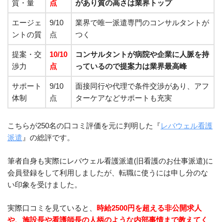
質・量
点
があり質の高さは業界トップ
エージェ
9/10
業界で唯一派遣専門のコンサルタントが
ントの質
点
つく
提案・交
10/10
コンサルタントが病院や企業に人脈を持
渉力
点
っているので提案力は業界最高峰
サポート
9/10
面接同行や代理で条件交渉があり、アフ
体制
点
ターケアなどサポートも充実
こちらが250名の口コミ評価を元に判明した『
レバウェル看護
派遣
』の総評です。
筆者自身も実際にレバウェル看護派遣(旧看護のお仕事派遣)に
会員登録をして利用しましたが、転職に使うには申し分のな
い印象を受けました。
実際口コミを見ていると、
時給2500円を超える非公開求人
や、施設長や看護師長の人柄のような内部事情まで教えてく