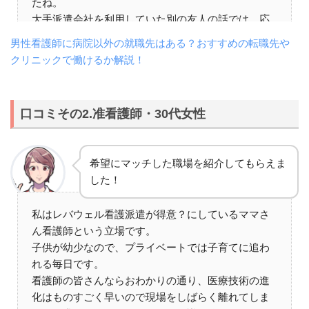
たね。
大手派遣会社を利用していた別の友人の話では、応
募したら即派遣されることもあるみたいで、職場の
男性看護師に病院以外の就職先はある？おすすめの転職先や
内部事情なんか事前に教えてくれないと言ってまし
クリニックで働けるか解説！
たので、私としてはレバウェル看護派遣を選んで正
解だったと思います。
時給も大事ですが、職場が職場なだけに人間関係も
口コミその2.准看護師・30代女性
絶対に重視した方が良いです。
レバウェル看護派遣はその点を大事にしている会社
ですので、他の看護師の方にも安心してオススメで
希望にマッチした職場を紹介してもらえま
きます。
した！
私はレバウェル看護派遣が得意？にしているママさ
ん看護師という立場です。
子供が幼少なので、プライベートでは子育てに追わ
れる毎日です。
看護師の皆さんならおわかりの通り、医療技術の進
化はものすごく早いので現場をしばらく離れてしま