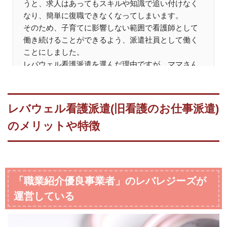
うと、求人はあってもスキルや知識で追い付けなく
なり、簡単に復職できなくなってしまいます。
そのため、子育てに影響しない範囲で看護師として
働き続けることができるよう、派遣社員として働く
ことにしました。
レバウェル看護派遣を選んだ理由ですが、ママさん
看護師にとって魅力的な条件の求人が多かったから
です。
実は大手人材派遣会社にも登録していたのですが、
レバウェル看護派遣(旧看護のお仕事派遣)
求人数では大手の方がレバウェル看護派遣より多か
のメリットや特徴
ったものの、ママさん看護師が働きやすい条件が備
わっている求人で比較したら、レバウェル看護派遣
の方が断然良かったです。
レバレジーズに怒られちゃうかも知れませんが、ネ
ットの評判って嘘じゃなかったと登録してみて実感
「職業紹介優良事業者」のレバレジーズが
することができましたね。
運営している
もし今の職場では子育て無理～と思っている方は、
一度レバウェル看護派遣に相談してみては如何でし
ょうか。